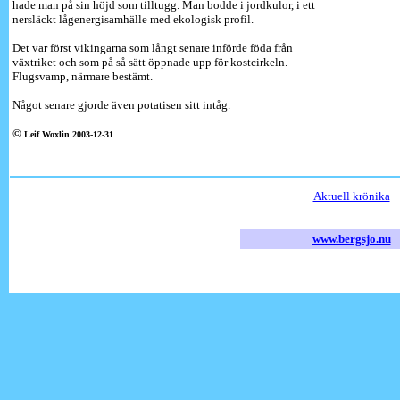
hade man på sin höjd som tilltugg. Man bodde i jordkulor, i ett
nersläckt lågenergisamhälle med ekologisk profil.
Det var först vikingarna som långt senare införde föda från
växtriket och som på så sätt öppnade upp för kostcirkeln.
Flugsvamp, närmare bestämt.
Något senare gjorde även potatisen sitt intåg.
©
Leif Woxlin 2003-12-31
Aktuell krönika
www.bergsjo.nu