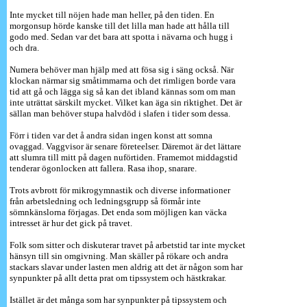
Inte mycket till nöjen hade man heller, på den tiden. En
morgonsup hörde kanske till det lilla man hade att hålla till
godo med. Sedan var det bara att spotta i nävarna och hugg i
och dra.
Numera behöver man hjälp med att fösa sig i säng också. När
klockan närmar sig småtimmarna och det rimligen borde vara
tid att gå och lägga sig så kan det ibland kännas som om man
inte uträttat särskilt mycket. Vilket kan äga sin riktighet. Det är
sällan man behöver stupa halvdöd i slafen i tider som dessa.
Förr i tiden var det å andra sidan ingen konst att somna
ovaggad. Vaggvisor är senare företeelser. Däremot är det lättare
att slumra till mitt på dagen nuförtiden. Framemot middagstid
tenderar ögonlocken att fallera. Rasa ihop, snarare.
Trots avbrott för mikrogymnastik och diverse informationer
från arbetsledning och ledningsgrupp så förmår inte
sömnkänslorna förjagas. Det enda som möjligen kan väcka
intresset är hur det gick på travet.
Folk som sitter och diskuterar travet på arbetstid tar inte mycket
hänsyn till sin omgivning. Man skäller på rökare och andra
stackars slavar under lasten men aldrig att det är någon som har
synpunkter på allt detta prat om tipssystem och hästkrakar.
Istället är det många som har synpunkter på tipssystem och