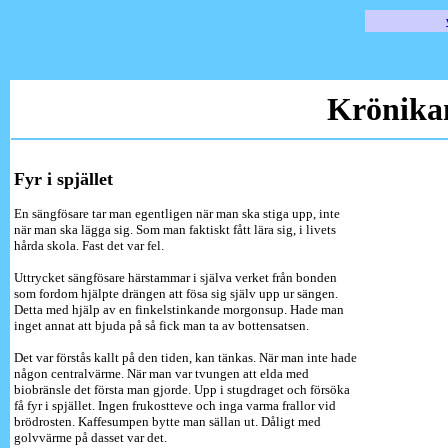
Krönika
Fyr i spjället
En sängfösare tar man egentligen när man ska stiga upp, inte
när man ska lägga sig. Som man faktiskt fått lära sig, i livets
hårda skola. Fast det var fel.
Uttrycket sängfösare härstammar i själva verket från bonden
som fordom hjälpte drängen att fösa sig själv upp ur sängen.
Detta med hjälp av en finkelstinkande morgonsup. Hade man
inget annat att bjuda på så fick man ta av bottensatsen.
Det var förstås kallt på den tiden, kan tänkas. När man inte hade
någon centralvärme. När man var tvungen att elda med
biobränsle det första man gjorde. Upp i stugdraget och försöka
få fyr i spjället. Ingen frukostteve och inga varma frallor vid
brödrosten. Kaffesumpen bytte man sällan ut. Dåligt med
golvvärme på dasset var det.