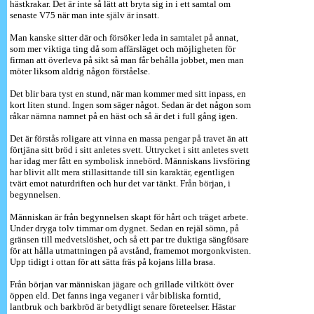
hästkrakar. Det är inte så lätt att bryta sig in i ett samtal om
senaste V75 när man inte själv är insatt.
Man kanske sitter där och försöker leda in samtalet på annat,
som mer viktiga ting då som affärsläget och möjligheten för
firman att överleva på sikt så man får behålla jobbet, men man
möter liksom aldrig någon förståelse.
Det blir bara tyst en stund, när man kommer med sitt inpass, en
kort liten stund. Ingen som säger något. Sedan är det någon som
råkar nämna namnet på en häst och så är det i full gång igen.
Det är förstås roligare att vinna en massa pengar på travet än att
förtjäna sitt bröd i sitt anletes svett. Uttrycket i sitt anletes svett
har idag mer fått en symbolisk innebörd. Människans livsföring
har blivit allt mera stillasittande till sin karaktär, egentligen
tvärt emot naturdriften och hur det var tänkt. Från början, i
begynnelsen.
Människan är från begynnelsen skapt för hårt och träget arbete.
Under dryga tolv timmar om dygnet. Sedan en rejäl sömn, på
gränsen till medvetslöshet, och så ett par tre duktiga sängfösare
för att hålla utmattningen på avstånd, framemot morgonkvisten.
Upp tidigt i ottan för att sätta fräs på kojans lilla brasa.
Från början var människan jägare och grillade viltkött över
öppen eld. Det fanns inga veganer i vår bibliska forntid,
lantbruk och barkbröd är betydligt senare företeelser. Hästar