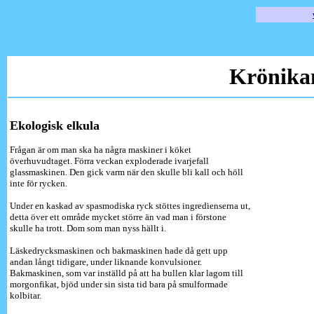
Krönika
Ekologisk elkula
Frågan är om man ska ha några maskiner i köket
överhuvudtaget. Förra veckan exploderade ivarjefall
glassmaskinen. Den gick varm när den skulle bli kall och höll
inte för rycken.
Under en kaskad av spasmodiska ryck stöttes ingredienserna ut,
detta över ett område mycket större än vad man i förstone
skulle ha trott. Dom som man nyss hällt i.
Läskedrycksmaskinen och bakmaskinen hade då gett upp
andan långt tidigare, under liknande konvulsioner.
Bakmaskinen, som var inställd på att ha bullen klar lagom till
morgonfikat, bjöd under sin sista tid bara på smulformade
kolbitar.