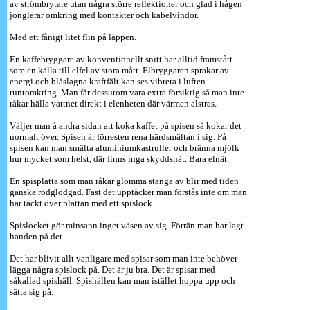
av strömbrytare utan några större reflektioner och glad i hågen
jonglerar omkring med kontakter och kabelvindor.
Med ett fånigt litet flin på läppen.
En kaffebryggare av konventionellt snitt har alltid framstått
som en källa till elfel av stora mått. Elbryggaren sprakar av
energi och blåslagna kraftfält kan ses vibrera i luften
runtomkring. Man får dessutom vara extra försiktig så man inte
råkar hälla vattnet direkt i elenheten där värmen alstras.
Väljer man å andra sidan att koka kaffet på spisen så kokar det
normalt över. Spisen är förresten rena härdsmältan i sig. På
spisen kan man smälta aluminiumkastruller och bränna mjölk
hur mycket som helst, där finns inga skyddsnät. Bara elnät.
En spisplatta som man råkar glömma stänga av blir med tiden
ganska rödglödgad. Fast det upptäcker man förstås inte om man
har täckt över plattan med ett spislock.
Spislocket gör minsann inget väsen av sig. Förrän man har lagt
handen på det.
Det har blivit allt vanligare med spisar som man inte behöver
lägga några spislock på. Det är ju bra. Det är spisar med
såkallad spishäll. Spishällen kan man istället hoppa upp och
sätta sig på.