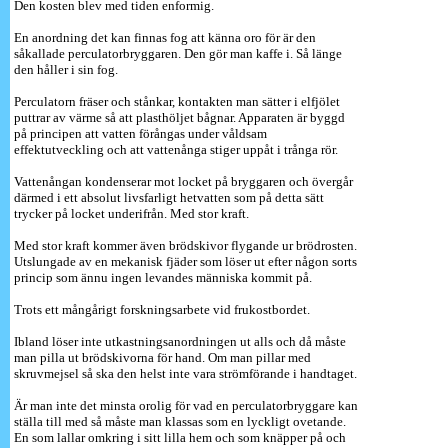
Den kosten blev med tiden enformig.
En anordning det kan finnas fog att känna oro för är den
såkallade perculatorbryggaren. Den gör man kaffe i. Så länge
den håller i sin fog.
Perculatorn fräser och stånkar, kontakten man sätter i elfjölet
puttrar av värme så att plasthöljet bågnar. Apparaten är byggd
på principen att vatten förångas under våldsam
effektutveckling och att vattenånga stiger uppåt i trånga rör.
Vattenångan kondenserar mot locket på bryggaren och övergår
därmed i ett absolut livsfarligt hetvatten som på detta sätt
trycker på locket underifrån. Med stor kraft.
Med stor kraft kommer även brödskivor flygande ur brödrosten.
Utslungade av en mekanisk fjäder som löser ut efter någon sorts
princip som ännu ingen levandes människa kommit på.
Trots ett mångårigt forskningsarbete vid frukostbordet.
Ibland löser inte utkastningsanordningen ut alls och då måste
man pilla ut brödskivorna för hand. Om man pillar med
skruvmejsel så ska den helst inte vara strömförande i handtaget.
Är man inte det minsta orolig för vad en perculatorbryggare kan
ställa till med så måste man klassas som en lyckligt ovetande.
En som lallar omkring i sitt lilla hem och som knäpper på och