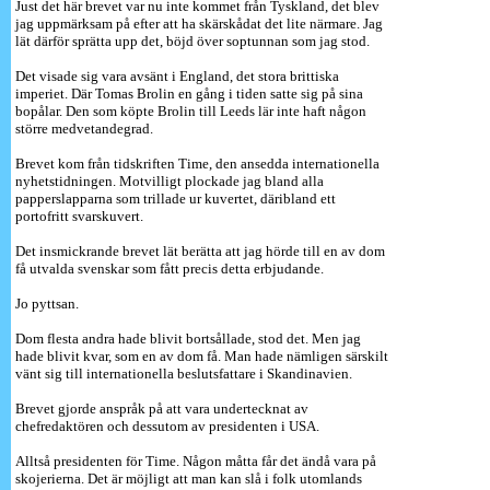
Just det här brevet var nu inte kommet från Tyskland, det blev
jag uppmärksam på efter att ha skärskådat det lite närmare. Jag
lät därför sprätta upp det, böjd över soptunnan som jag stod.
Det visade sig vara avsänt i England, det stora brittiska
imperiet. Där Tomas Brolin en gång i tiden satte sig på sina
bopålar. Den som köpte Brolin till Leeds lär inte haft någon
större medvetandegrad.
Brevet kom från tidskriften Time, den ansedda internationella
nyhetstidningen. Motvilligt plockade jag bland alla
papperslapparna som trillade ur kuvertet, däribland ett
portofritt svarskuvert.
Det insmickrande brevet lät berätta att jag hörde till en av dom
få utvalda svenskar som fått precis detta erbjudande.
Jo pyttsan.
Dom flesta andra hade blivit bortsållade, stod det. Men jag
hade blivit kvar, som en av dom få. Man hade nämligen särskilt
vänt sig till internationella beslutsfattare i Skandinavien.
Brevet gjorde anspråk på att vara undertecknat av
chefredaktören och dessutom av presidenten i USA.
Alltså presidenten för Time. Någon måtta får det ändå vara på
skojerierna. Det är möjligt att man kan slå i folk utomlands