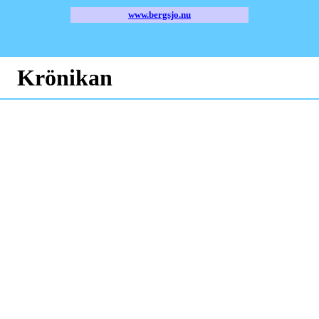
www.bergsjo.nu
Krönikan