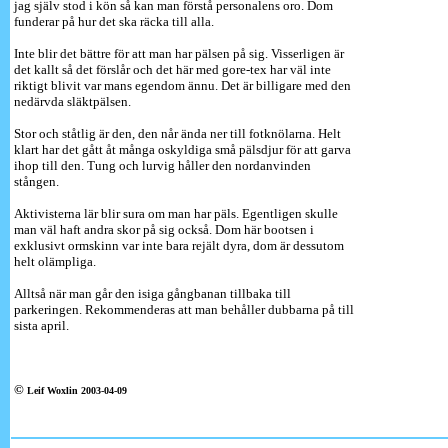
jag själv stod i kön så kan man förstå personalens oro. Dom
funderar på hur det ska räcka till alla.
Inte blir det bättre för att man har pälsen på sig. Visserligen är
det kallt så det förslår och det här med gore-tex har väl inte
riktigt blivit var mans egendom ännu. Det är billigare med den
nedärvda släktpälsen.
Stor och ståtlig är den, den når ända ner till fotknölarna. Helt
klart har det gått åt många oskyldiga små pälsdjur för att garva
ihop till den. Tung och lurvig håller den nordanvinden
stången.
Aktivisterna lär blir sura om man har päls. Egentligen skulle
man väl haft andra skor på sig också. Dom här bootsen i
exklusivt ormskinn var inte bara rejält dyra, dom är dessutom
helt olämpliga.
Alltså när man går den isiga gångbanan tillbaka till
parkeringen. Rekommenderas att man behåller dubbarna på till
sista april.
©
Leif Woxlin 2003-04-09