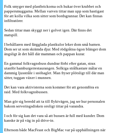
Folk smyger med plastbrickorna och hukar över krubbet och
pappersmuggarna. Mellan varven tittar man upp som hastigast
för att kolla vilka som sitter som bordsgrannar. Det kan finnas
infiltratörer.
Sedan tittar man skyggt ner i golvet igen. Där finns det
matspill.
I behållaren med färgglada plastkulor leker dom små barnen.
Dom ser ut som skrämda djur. Med rödgråtna ögon blänger dom
ängsligt åt det håll där mamman och pappan kurar.
En gammal folkvagnsbuss dundrar förbi efter gatan, strax
utanför hamburgerrestaurangen. Solkiga strålkastare målar en
dammig ljusstråle i snöhaglet. Man fryser plötsligt till där man
sitter, tuggan växer i munnen.
Det kan vara aktivisterna som kommer för att genomföra en
raid. Med folkvagnsbussen.
Man gör sig beredd att ta till flyktvägen, jag ser hur personalen
bakom serveringsdisken oroligt tittar på varandra.
I och för sig kan det vara så att bussen är full med kunder. Dom
kanske är på väg in på drive-in.
Eftersom både MacFeast och BigMac var på upphällningen när