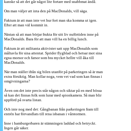
kanske så att det går något lite fortare med snabbmat ändå.
Om man väljer att inta den på MacDonalds, vill säga.
Faktum är att man inte vet hur fort man ska komma ut igen.
Efter att man väl kommit in.
Nästan så att man börjar frukta för sitt liv nuförtiden inne på
MacDonalds. Bara för att man vill ha en billig lunch.
Faktum är att militanta aktivister satt upp MacDonalds som
måltavla för sina attentat. Sprider flygblad och hetsar mot sina
egna morsor och farsor som bra mycket hellre vill åka till
MacDonalds.
När man ställer ifrån sig bilen utanför på parkeringen så är man
extra försiktig. Man kollar noga, vem vet vad som kan finnas i
omgivningarna?
Även om det inte precis står någon och siktar på en med bössa
så kan det finnas folk som lurar med spionkamera. Så man blir
uppförd på svarta listan.
Och inte nog med det: Gångbanan från parkeringen fram till
entrén har förvandlats till rena isbanan i vårstormen.
Inne i hamburgerbaren är stämningen laddad och betryckt.
Ingen går säker.