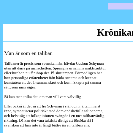
Krönika
Man är som en taliban
Talibaner är precis som svenska män, hävdar Gudrun Schyman
utan att darra på manschetten. Sprungna ur samma maktstruktur,
eller hur hon nu får ihop det. På sluttampen. Förmodligen har
hon personliga erfarenheter från båda sorterna och kunnat
konstatera att det är samma skrot och korn. Skapta på samma
sätt, som man säger.
Så kan man tolka det, om man vill vara välvillig.
Eller också är det så att fru Schyman i själ och hjärta, innerst
inne, sympatiserar politiskt med dom ondskefulla talibanerna,
och helst såg att folkopinionen svängde i en mer talibanvänlig
riktning. Då kan det vara taktiskt riktigt att försöka slå i
svensken att han inte är långt bättre än en taliban ens.