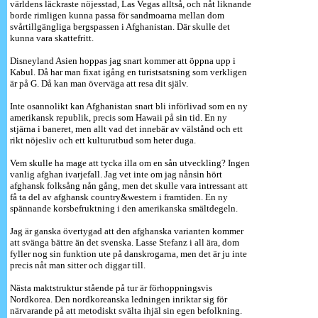
världens läckraste nöjesstad, Las Vegas alltså, och nåt liknande
borde rimligen kunna passa för sandmoarna mellan dom
svårtillgängliga bergspassen i Afghanistan. Där skulle det
kunna vara skattefritt.
Disneyland Asien hoppas jag snart kommer att öppna upp i
Kabul. Då har man fixat igång en turistsatsning som verkligen
är på G. Då kan man överväga att resa dit själv.
Inte osannolikt kan Afghanistan snart bli införlivad som en ny
amerikansk republik, precis som Hawaii på sin tid. En ny
stjärna i baneret, men allt vad det innebär av välstånd och ett
rikt nöjesliv och ett kulturutbud som heter duga.
Vem skulle ha mage att tycka illa om en sån utveckling? Ingen
vanlig afghan ivarjefall. Jag vet inte om jag nånsin hört
afghansk folksång nån gång, men det skulle vara intressant att
få ta del av afghansk country&western i framtiden. En ny
spännande korsbefruktning i den amerikanska smältdegeln.
Jag är ganska övertygad att den afghanska varianten kommer
att svänga bättre än det svenska. Lasse Stefanz i all ära, dom
fyller nog sin funktion ute på danskrogarna, men det är ju inte
precis nåt man sitter och diggar till.
Nästa maktstruktur stående på tur är förhoppningsvis
Nordkorea. Den nordkoreanska ledningen inriktar sig för
närvarande på att metodiskt svälta ihjäl sin egen befolkning.