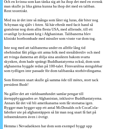
Och en kvinna som kan tänka sig att ha ihop det med en svensk
man skulle ju lika gärna kunna ha ihop det med en taliban.
Rent teoretiskt.
Med nu är det inte så många som låter sig luras, där biter nog
Schyman sig själv i foten. Så här efteråt med facit hand så
gratulerar nog dom allra flesta USA, med allierade, till ett
ovanligt lyckosamt krig i Afghanistan. Talibanerna blev
kliniskt bortbombade med missiler som visste var dom tog.
Inte nog med att talibanerna under en alltför lång tid
obehindrat fått plåga sitt arma folk med stenåldersliv och med
att tvinga damerna att dölja sina ansikten bakom svarta
skynken, dom hade sprängt Buddhastatyerna också, dom som
afghanerna byggde redan på 100-talet. Försvarslösa stengubbar
som tydligen inte passade för dom talibanska storhövdingarna.
Som förresten snart skulle gå samma öde till mötes, stort tack
president Bush!
Nu gäller det att världssamfundet samlar pengar till
återuppbyggnaden av Afghanistan, inklusive Buddhastatyerna.
Annars får det väl bli amerikanarna som får storsatsa igen.
Bygger man bygger upp ett antal McDonalds och CocaCola-
fabriker ute på afghanstäppen så lär man nog snart få fart på
infrastrukturen även i övrigt.
Hemma i Nevadaöknen har dom som exempel byggt upp