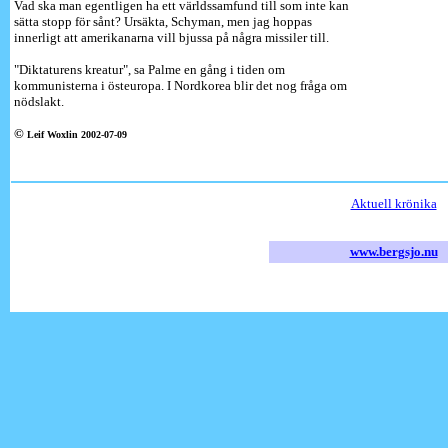
Vad ska man egentligen ha ett världssamfund till som inte kan
sätta stopp för sånt? Ursäkta, Schyman, men jag hoppas
innerligt att amerikanarna vill bjussa på några missiler till.
"Diktaturens kreatur", sa Palme en gång i tiden om
kommunisterna i östeuropa. I Nordkorea blir det nog fråga om
nödslakt.
©
Leif Woxlin 2002-07-09
Aktuell krönika
www.bergsjo.nu