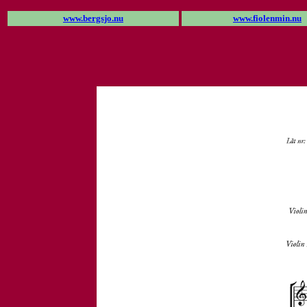
www.bergsjo.nu
www.fiolenmin.nu