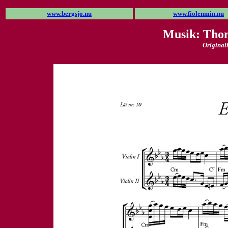
www.bergsjo.nu
www.fiolenmin.nu
Musik: Tho
Originall